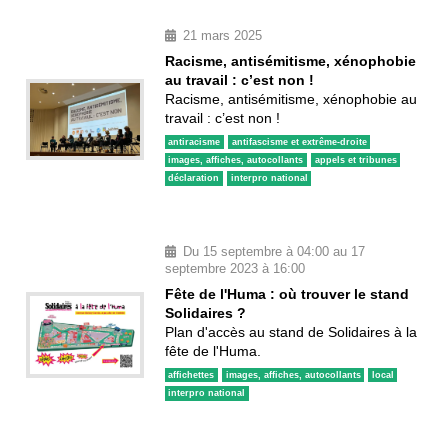
21 mars 2025
Racisme, antisémitisme, xénophobie
au travail : c’est non !
Racisme, antisémitisme, xénophobie au
travail : c’est non !
antiracisme
antifascisme et extrême-droite
images, affiches, autocollants
appels et tribunes
déclaration
interpro national
Du 15 septembre à 04:00 au 17
septembre 2023 à 16:00
Fête de l'Huma : où trouver le stand
Solidaires ?
Plan d'accès au stand de Solidaires à la
fête de l'Huma.
affichettes
images, affiches, autocollants
local
interpro national