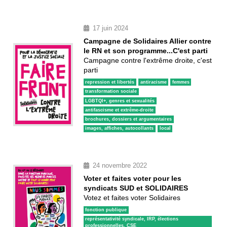
17 juin 2024
Campagne de Solidaires Allier contre
le RN et son programme...C'est parti
Campagne contre l'extrême droite, c'est
parti
repression et libertés
antiracisme
femmes
transformation sociale
LGBTQI+, genres et sexualités
antifascisme et extrême-droite
brochures, dossiers et argumentaires
images, affiches, autocollants
local
24 novembre 2022
Voter et faites voter pour les
syndicats SUD et SOLIDAIRES
Votez et faites voter Solidaires
fonction publique
représentativité syndicale, IRP, élections 
professionnelles, CSE