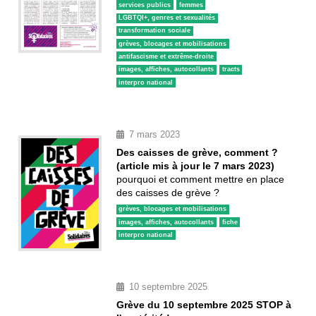
services publics
femmes
LGBTQI+, genres et sexualités
transformation sociale
grèves, blocages et mobilisations
antifascisme et extrême-droite
images, affiches, autocollants
tracts
interpro national
7 mars 2023
Des caisses de grève, comment ?
(article mis à jour le 7 mars 2023)
pourquoi et comment mettre en place
des caisses de grève ?
grèves, blocages et mobilisations
images, affiches, autocollants
fiche
interpro national
10 septembre 2025
Grève du 10 septembre 2025 STOP à