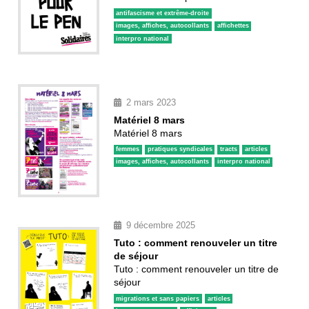
antifascisme et extrême-droite
images, affiches, autocollants
affichettes
interpro national
2 mars 2023
Matériel 8 mars
Matériel 8 mars
femmes
pratiques syndicales
tracts
articles
images, affiches, autocollants
interpro national
9 décembre 2025
Tuto : comment renouveler un titre
de séjour
Tuto : comment renouveler un titre de
séjour
migrations et sans papiers
articles