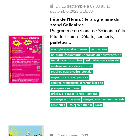
Du 15 septembre à 07:00 au 17
septembre 2023 à 15:59
Fête de l'Huma : le programme du
stand Solidaires
Programme du stand de Solidaires à la
fête de l'Huma. Débats, concerts,
paillettes…
écologie et environnement
antiracisme
politique économique et sociale du gouvernement
transformation sociale
solidarité internationale
antifascisme et extrême-droite
retraites et protection sociale
migrations et sans papiers
salaires, traitements et rémunérations
pratiques syndicales
grèves, blocages et mobilisations
chômage et précarité
images, affiches, autocollants
affichettes
interpro national
local
22 décembre 2022