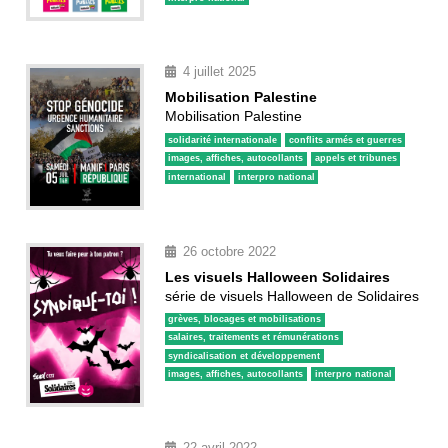
4 juillet 2025
Mobilisation Palestine
Mobilisation Palestine
solidarité internationale
conflits armés et guerres
images, affiches, autocollants
appels et tribunes
international
interpro national
26 octobre 2022
Les visuels Halloween Solidaires
série de visuels Halloween de Solidaires
grèves, blocages et mobilisations
salaires, traitements et rémunérations
syndicalisation et développement
images, affiches, autocollants
interpro national