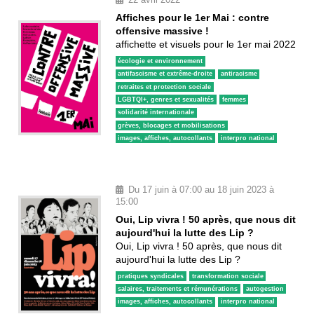
22 avril 2022
Affiches pour le 1er Mai : contre
offensive massive !
affichette et visuels pour le 1er mai 2022
écologie et environnement
antifascisme et extrême-droite
antiracisme
retraites et protection sociale
LGBTQI+, genres et sexualités
femmes
solidarité internationale
grèves, blocages et mobilisations
images, affiches, autocollants
interpro national
Du 17 juin à 07:00 au 18 juin 2023 à
15:00
Oui, Lip vivra ! 50 après, que nous dit
aujourd'hui la lutte des Lip ?
Oui, Lip vivra ! 50 après, que nous dit
aujourd'hui la lutte des Lip ?
pratiques syndicales
transformation sociale
salaires, traitements et rémunérations
autogestion
images, affiches, autocollants
interpro national