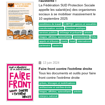
l'austérité !
La Fédération SUD Protection Sociale
appelle les salarié(es) des organismes
sociaux à se mobiliser massivement le
10 septembre 2025
conditions de travail
LGBTQI+, genres et sexualités
transformation sociale
fonction publique
services publics
chômage et précarité
articles
images, affiches, autocollants
communiqués
fiche
appels et tribunes
tracts
local
international
partenaire
sectoriel
13 juin 2024
Faire front contre l'extrême droite
Tous les documents et outils pour faire
front contre l'extrême droite
grèves, blocages et mobilisations
antifascisme et extrême-droite
images, affiches, autocollants
articles
interpro national