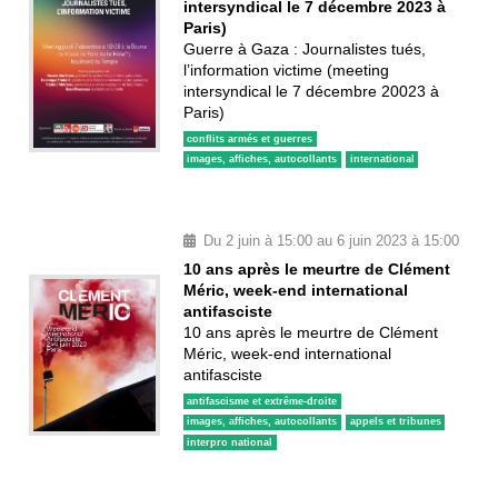
intersyndical le 7 décembre 2023 à
Paris)
Guerre à Gaza : Journalistes tués,
l’information victime (meeting
intersyndical le 7 décembre 20023 à
Paris)
conflits armés et guerres
images, affiches, autocollants
international
Du 2 juin à 15:00 au 6 juin 2023 à 15:00
10 ans après le meurtre de Clément
Méric, week-end international
antifasciste
10 ans après le meurtre de Clément
Méric, week-end international
antifasciste
antifascisme et extrême-droite
images, affiches, autocollants
appels et tribunes
interpro national