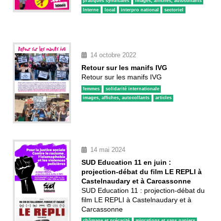
pratiques syndicales
images, affiches, autocollants
Interne
local
interpro national
sectoriel
14 octobre 2022
Retour sur les manifs IVG
Retour sur les manifs IVG
femmes
solidarité internationale
images, affiches, autocollants
articles
14 mai 2024
SUD Education 11 en juin :
projection-débat du film LE REPLI à
Castelnaudary et à Carcassonne
SUD Education 11 : projection-débat du
film LE REPLI à Castelnaudary et à
Carcassonne
chômage et précarité
migrations et sans papiers