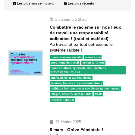
Les plus vus ce mois-ci
Les plus récents
3 septembre 2025
Combattre le racisme sur nos lieux
de travail une responsabilité
collective ! (tract et matériel)
Au travail et partout détruisons le
système raciste !
transformation sociale
antiracisme
conditions de travail
action juridique
représentativité syndicale, IRP, élections 
professionnelles, CSE
antifascisme et extrême-droite
salaires, traitements et rémunérations
politique économique et sociale du gouvernement
images, affiches, autocollants
tracts
interpro national
17 février 2025
8 mars : Grève Féministe !