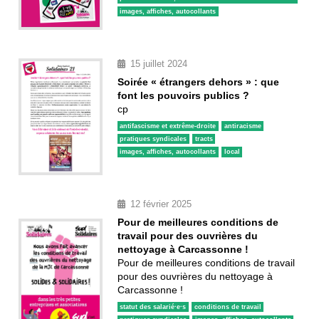
images, affiches, autocollants
15 juillet 2024
Soirée « étrangers dehors » : que
font les pouvoirs publics ?
cp
antifascisme et extrême-droite
antiracisme
pratiques syndicales
tracts
images, affiches, autocollants
local
12 février 2025
Pour de meilleures conditions de
travail pour des ouvrières du
nettoyage à Carcassonne !
Pour de meilleures conditions de travail
pour des ouvrières du nettoyage à
Carcassonne !
statut des salarié·e·s
conditions de travail