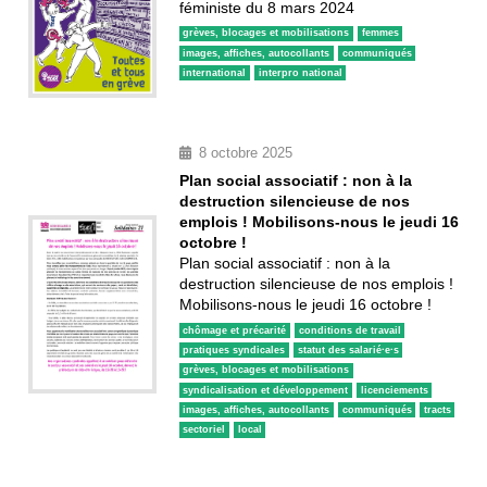
féministe du 8 mars 2024
grèves, blocages et mobilisations
femmes
images, affiches, autocollants
communiqués
international
interpro national
8 octobre 2025
Plan social associatif : non à la
destruction silencieuse de nos
emplois ! Mobilisons-nous le jeudi 16
octobre !
Plan social associatif : non à la
destruction silencieuse de nos emplois !
Mobilisons-nous le jeudi 16 octobre !
chômage et précarité
conditions de travail
pratiques syndicales
statut des salarié·e·s
grèves, blocages et mobilisations
syndicalisation et développement
licenciements
images, affiches, autocollants
communiqués
tracts
sectoriel
local