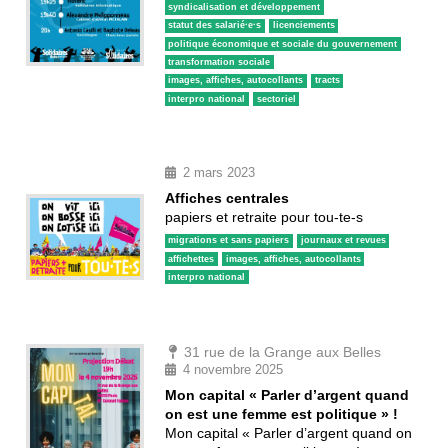
syndicalisation et développement
statut des salarié·e·s
licenciements
politique économique et sociale du gouvernement
transformation sociale
images, affiches, autocollants
tracts
interpro national
sectoriel
2 mars 2023
Affiches centrales
papiers et retraite pour tou-te-s
migrations et sans papiers
journaux et revues
affichettes
images, affiches, autocollants
interpro national
31 rue de la Grange aux Belles
4 novembre 2025
Mon capital « Parler d’argent quand
on est une femme est politique » !
Mon capital « Parler d’argent quand on