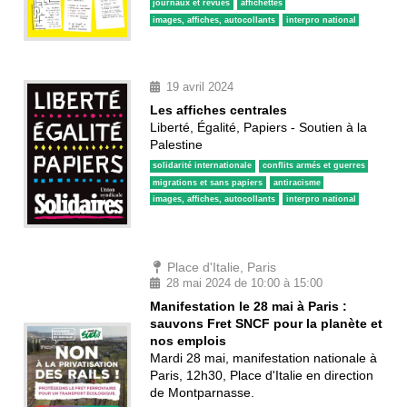
journaux et revues
affichettes
images, affiches, autocollants
interpro national
19 avril 2024
Les affiches centrales
Liberté, Égalité, Papiers - Soutien à la
Palestine
solidarité internationale
conflits armés et guerres
migrations et sans papiers
antiracisme
images, affiches, autocollants
interpro national
Place d'Italie, Paris
28 mai 2024 de 10:00 à 15:00
Manifestation le 28 mai à Paris :
sauvons Fret SNCF pour la planète et
nos emplois
Mardi 28 mai, manifestation nationale à
Paris, 12h30, Place d'Italie en direction
de Montparnasse.