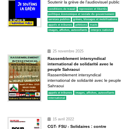
Soutenir la grève de l'audiovisuel public
conditions de travail
repression et libertés
politique économique et sociale du gouvernement
services publics
grèves, blocages et mobilisations
appels et tribunes
pétitions
tracts
images, affiches, autocollants
interpro national
25 novembre 2025
Rassemblement intersyndical
international de solidarité avec le
peuple Sahraoui
Rassemblement intersyndical
international de solidarité avec le peuple
Sahraoui
appels et tribunes
images, affiches, autocollants
international
15 avril 2022
CGT- FSU - Solidaires : contre