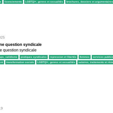
es
licenciements
LGBTQI+, genres et sexualités
brochures, dossiers et argumentaires
025
 une question syndicale
une question syndicale
aps, validisme
pratiques syndicales
repression et libertés
femmes
services public
ent
transformation sociale
LGBTQI+, genres et sexualités
salaires, traitements et ré
19