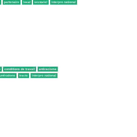
partenaire
local
sectoriel
interpro national
s
conditions de travail
antiracisme
munérations
tracts
interpro national