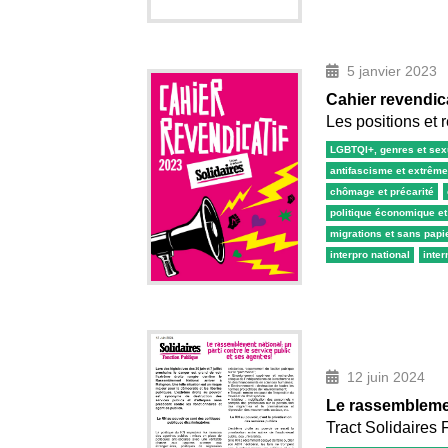
5 janvier 2023
Cahier revendica
Les positions et 
LGBTQI+, genres et sex
antifascisme et extrême
chômage et précarité
politique économique e
migrations et sans papi
interpro national
inter
12 juin 2024
Le rassemblement
Tract Solidaires 