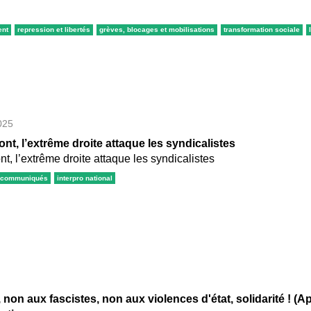
ent
repression et libertés
grèves, blocages et mobilisations
transformation sociale
025
t, l’extrême droite attaque les syndicalistes
, l’extrême droite attaque les syndicalistes
communiqués
interpro national
non aux fascistes, non aux violences d'état, solidarité ! (Ap