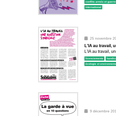
conflits armés et guerr
international
25 novembre 2
L'IA au travail,
L'IA au travail, 
licenciements
handic
écologie et environnem
9 décembre 20