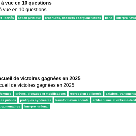
e à vue en 10 questions
 à vue en 10 questions
t libertés
action juridique
brochures, dossiers et argumentaires
fiche
interpro nati
Recueil de victoires gagnées en 2025
ecueil de victoires gagnées en 2025
femmes
grèves, blocages et mobilisations
repression et libertés
salaires, traitement
ces publics
pratiques syndicales
transformation sociale
antifascisme et extrême-droi
 argumentaires
interpro national