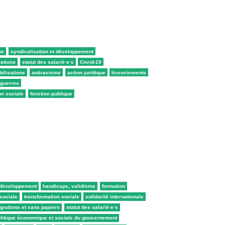
me
syndicalisation et développement
rations
statut des salarié·e·s
Covid-19
ilisations
antiracisme
action juridique
licenciements
 guerres
on sociale
fonction publique
t développement
handicaps, validisme
formation
 sociale
transformation sociale
solidarité internationale
grations et sans papiers
statut des salarié·e·s
litique économique et sociale du gouvernement