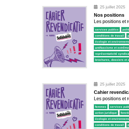
25 juillet 2025
Nos positions
Les positions et 
services publics
poli
conditions de travail
écologie et environnem
antifascisme et extrême
représentativité syndica
brochures, dossiers et
25 juillet 2025
Cahier revendic
Les positions et 
femmes
services pub
action juridique
fonct
écologie et environnem
conditions de travail