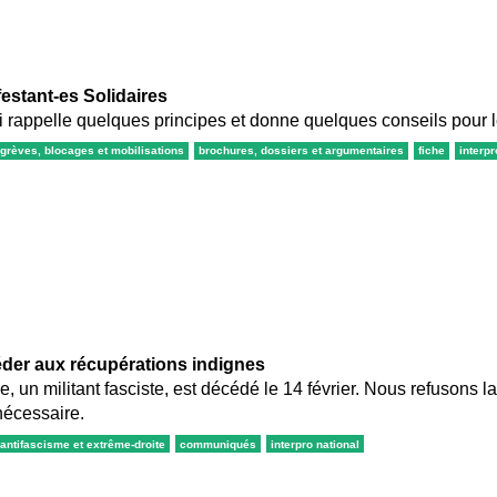
estant-es Solidaires
i rappelle quelques principes et donne quelques conseils pour l
grèves, blocages et mobilisations
brochures, dossiers et argumentaires
fiche
interpr
éder aux récupérations indignes
un militant fasciste, est décédé le 14 février. Nous refusons la c
nécessaire.
antifascisme et extrême-droite
communiqués
interpro national