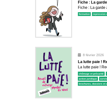
Fiche : La gard
Fiche : La garde
formation
repression e
8 février 2026
La lutte paie ! 
La lutte paie ! R
chômage et précarité
action juridique
servi
brochures, dossiers et