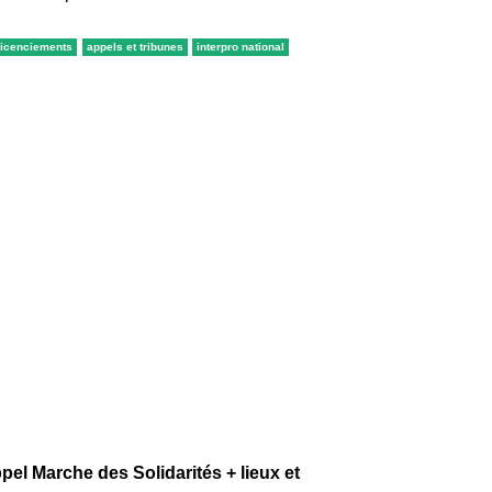
licenciements
appels et tribunes
interpro national
pel Marche des Solidarités + lieux et