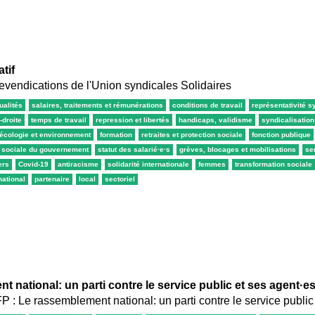
tif
revendications de l'Union syndicales Solidaires
ualités
salaires, traitements et rémunérations
conditions de travail
représentativité s
-droite
temps de travail
repression et libertés
handicaps, validisme
syndicalisatio
écologie et environnement
formation
retraites et protection sociale
fonction publique
t sociale du gouvernement
statut des salarié·e·s
grèves, blocages et mobilisations
se
ers
Covid-19
antiracisme
solidarité internationale
femmes
transformation sociale
national
partenaire
local
sectoriel
 national: un parti contre le service public et ses agent·es
FP : Le rassemblement national: un parti contre le service public