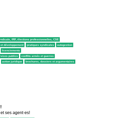
yndicale, IRP, élections professionnelles, CSE
n et développement
pratiques syndicales
autogestion
licenciements
rvices publics
conflits armés et guerres
action juridique
brochures, dossiers et argumentaires
!
 et ses agent·es!