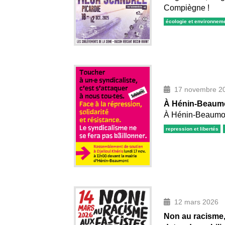
Compiègne !
écologie et environnem
17 novembre 2
À Hénin-Beaumon
À Hénin-Beaumont
repression et libertés
12 mars 2026
Non au racisme, 