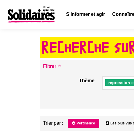
S'informer et agir
Connaître
RECHERCHE SUR
Filtrer
Thème
repression et
Trier par :
Pertinence
Les plus vus 