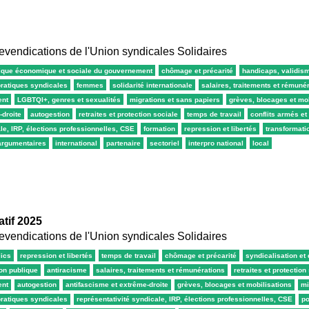
revendications de l'Union syndicales Solidaires
tique économique et sociale du gouvernement
chômage et précarité
handicaps, validis
pratiques syndicales
femmes
solidarité internationale
salaires, traitements et rémuné
ent
LGBTQI+, genres et sexualités
migrations et sans papiers
grèves, blocages et mob
-droite
autogestion
retraites et protection sociale
temps de travail
conflits armés et
le, IRP, élections professionnelles, CSE
formation
repression et libertés
transformati
 argumentaires
international
partenaire
sectoriel
interpro national
local
atif 2025
revendications de l'Union syndicales Solidaires
lics
repression et libertés
temps de travail
chômage et précarité
syndicalisation e
ion publique
antiracisme
salaires, traitements et rémunérations
retraites et protection
ent
autogestion
antifascisme et extrême-droite
grèves, blocages et mobilisations
mi
pratiques syndicales
représentativité syndicale, IRP, élections professionnelles, CSE
po