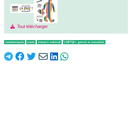
Tout télécharger
communiqués
tracts
interpro national
LGBTQI+, genres et sexualités