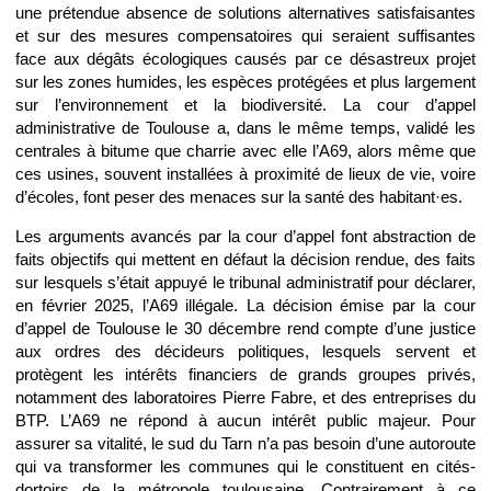
une prétendue absence de solutions alternatives satisfaisantes
et sur des mesures compensatoires qui seraient suffisantes
face aux dégâts écologiques causés par ce désastreux projet
sur les zones humides, les espèces protégées et plus largement
sur l’environnement et la biodiversité. La cour d’appel
administrative de Toulouse a, dans le même temps, validé les
centrales à bitume que charrie avec elle l’A69, alors même que
ces usines, souvent installées à proximité de lieux de vie, voire
d’écoles, font peser des menaces sur la santé des habitant·es.
Les arguments avancés par la cour d’appel font abstraction de
faits objectifs qui mettent en défaut la décision rendue, des faits
sur lesquels s’était appuyé le tribunal administratif pour déclarer,
en février 2025, l’A69 illégale. La décision émise par la cour
d’appel de Toulouse le 30 décembre rend compte d’une justice
aux ordres des décideurs politiques, lesquels servent et
protègent les intérêts financiers de grands groupes privés,
notamment des laboratoires Pierre Fabre, et des entreprises du
BTP. L’A69 ne répond à aucun intérêt public majeur. Pour
assurer sa vitalité, le sud du Tarn n’a pas besoin d’une autoroute
qui va transformer les communes qui le constituent en cités-
dortoirs de la métropole toulousaine. Contrairement à ce