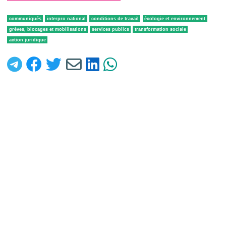
communiqués
interpro national
conditions de travail
écologie et environnement
grèves, blocages et mobilisations
services publics
transformation sociale
action juridique