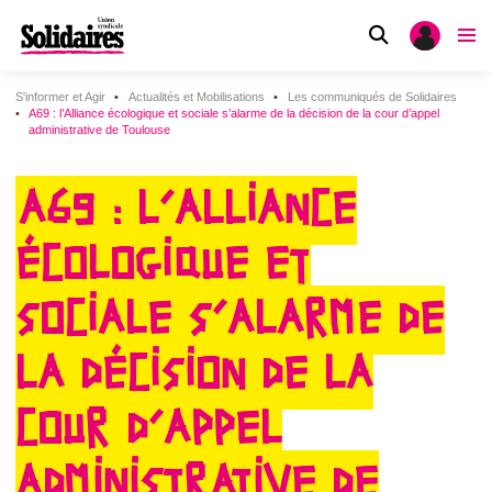
S'informer et Agir
Actualités et Mobilisations
Les communiqués de Solidaires
A69 : l’Alliance écologique et sociale s’alarme de la décision de la cour d’appel
administrative de Toulouse
A69 : L’ALLIANCE
ÉCOLOGIQUE ET
SOCIALE S’ALARME DE
LA DÉCISION DE LA
COUR D’APPEL
ADMINISTRATIVE DE