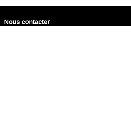
Nous contacter
Union syndicale Solidaires
31 rue de la Grange aux Belles - 75 010 Paris
01 58 39 30 20
Nous contacter
Nous suivre
Recevoir notre newsletter
Courriel