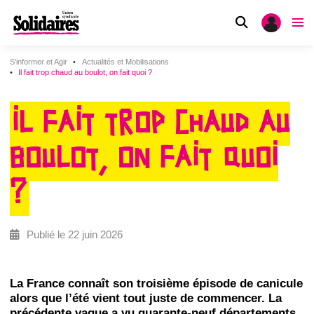
S'informer et Agir
Actualités et Mobilisations
Il fait trop chaud au boulot, on fait quoi ?
IL FAIT TROP CHAUD AU
BOULOT, ON FAIT QUOI
?
Publié le 22 juin 2026
La France connaît son troisième épisode de canicule
alors que l’été vient tout juste de commencer. La
précédente vague a vu quarante-neuf départements