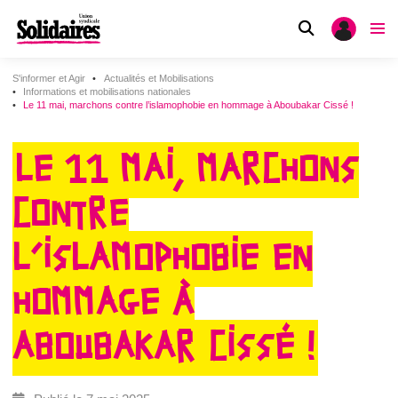
S'informer et Agir
Actualités et Mobilisations
Informations et mobilisations nationales
Le 11 mai, marchons contre l’islamophobie en hommage à Aboubakar Cissé !
LE 11 MAI, MARCHONS
CONTRE
L’ISLAMOPHOBIE EN
HOMMAGE À
ABOUBAKAR CISSÉ !