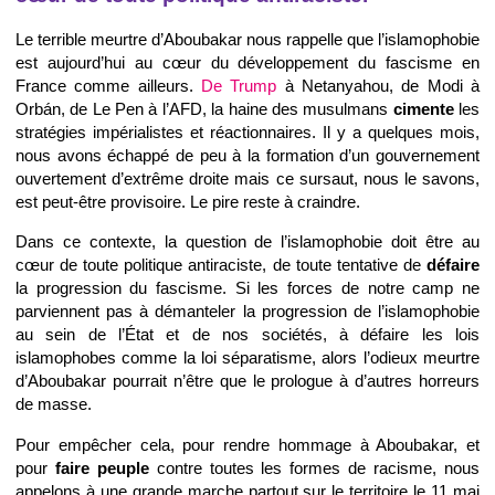
Le terrible meurtre d’Aboubakar nous rappelle que l’islamophobie
est aujourd’hui au cœur du développement du fascisme en
France comme ailleurs.
De Trump
à Netanyahou, de Modi à
Orbán, de Le Pen à l’AFD, la haine des musulmans
cimente
les
stratégies impérialistes et réactionnaires. Il y a quelques mois,
nous avons échappé de peu à la formation d’un gouvernement
ouvertement d’extrême droite mais ce sursaut, nous le savons,
est peut-être provisoire. Le pire reste à craindre.
Dans ce contexte, la question de l’islamophobie doit être au
cœur de toute politique antiraciste, de toute tentative de
défaire
la progression du fascisme. Si les forces de notre camp ne
parviennent pas à démanteler la progression de l’islamophobie
au sein de l’État et de nos sociétés, à défaire les lois
islamophobes comme la loi séparatisme, alors l’odieux meurtre
d’Aboubakar pourrait n’être que le prologue à d’autres horreurs
de masse.
Pour empêcher cela, pour rendre hommage à Aboubakar, et
pour
faire peuple
contre toutes les formes de racisme, nous
appelons à une grande marche partout sur le territoire le 11 mai