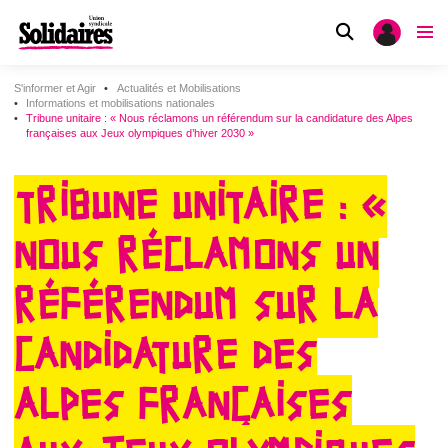
S'informer et Agir
Actualités et Mobilisations
Informations et mobilisations nationales
Tribune unitaire : « Nous réclamons un référendum sur la candidature des Alpes
françaises aux Jeux olympiques d’hiver 2030 »
TRIBUNE UNITAIRE : «
NOUS RÉCLAMONS UN
RÉFÉRENDUM SUR LA
CANDIDATURE DES
ALPES FRANÇAISES