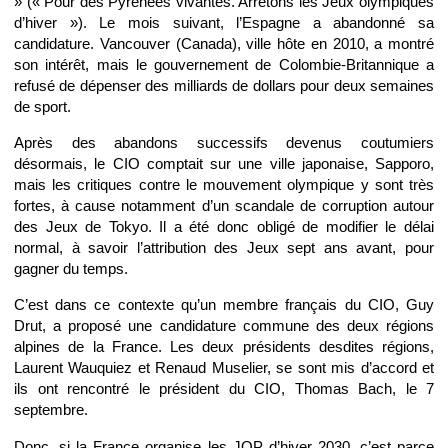
» (« Pour des Pyrénées vivantes. Arrêtons les Jeux olympiques
d’hiver »). Le mois suivant, l’Espagne a abandonné sa
candidature. Vancouver (Canada), ville hôte en 2010, a montré
son intérêt, mais le gouvernement de Colombie-Britannique a
refusé de dépenser des milliards de dollars pour deux semaines
de sport.
Après des abandons successifs devenus coutumiers
désormais, le CIO comptait sur une ville japonaise, Sapporo,
mais les critiques contre le mouvement olympique y sont très
fortes, à cause notamment d’un scandale de corruption autour
des Jeux de Tokyo. Il a été donc obligé de modifier le délai
normal, à savoir l’attribution des Jeux sept ans avant, pour
gagner du temps.
C’est dans ce contexte qu’un membre français du CIO, Guy
Drut, a proposé une candidature commune des deux régions
alpines de la France. Les deux présidents desdites régions,
Laurent Wauquiez et Renaud Muselier, se sont mis d’accord et
ils ont rencontré le président du CIO, Thomas Bach, le 7
septembre.
Donc, si la France organise les JOP d’hiver 2030, c’est parce