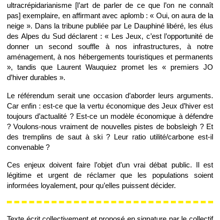
ultracrépidarianisme [l’art de parler de ce que l’on ne connaît
pas] exemplaire, en affirmant avec aplomb : « Oui, on aura de la
neige ». Dans la tribune publiée par Le Dauphiné libéré, les élus
des Alpes du Sud déclarent : « Les Jeux, c’est l’opportunité de
donner un second souffle à nos infrastructures, à notre
aménagement, à nos hébergements touristiques et permanents
», tandis que Laurent Wauquiez promet les « premiers JO
d’hiver durables ».
Le référendum serait une occasion d’aborder leurs arguments.
Car enfin : est-ce que la vertu économique des Jeux d’hiver est
toujours d’actualité ? Est-ce un modèle économique à défendre
? Voulons-nous vraiment de nouvelles pistes de bobsleigh ? Et
des tremplins de saut à ski ? Leur ratio utilité/carbone est-il
convenable ?
Ces enjeux doivent faire l’objet d’un vrai débat public. Il est
légitime et urgent de réclamer que les populations soient
informées loyalement, pour qu’elles puissent décider.
Texte écrit collectivement et proposé en signature par le collectif