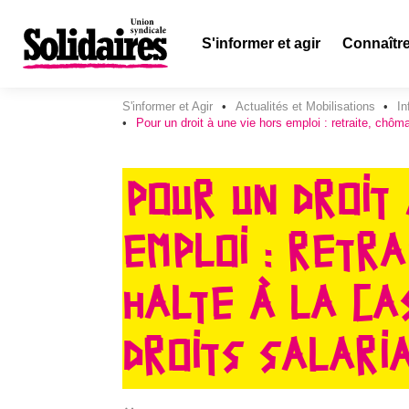
S'informer et agir
Connaître
S'informer et Agir
Actualités et Mobilisations
In
Pour un droit à une vie hors emploi : retraite, chôm
POUR UN DROIT
EMPLOI : RETR
HALTE À LA CA
DROITS SALARIA