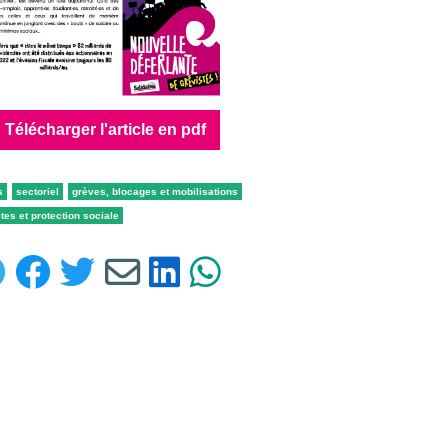
Télécharger l'article en pdf
s
sectoriel
grèves, blocages et mobilisations
ites et protection sociale