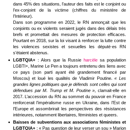
dans 45% des situations, l’auteur des faits est le conjoint ou
l’ex-conjoint de la victime (chiffres du ministère de
l’Intérieur).
Dans son programme en 2022, le RN annonçait que les
conjoints ou ex violents seraient jugés dans des délais très
brefs et promettait des mesures de protection efficaces.
Pourtant en 2018, sur la loi visant à renforcer la lutte contre
les violences sexistes et sexuelles les député·es RN
s’étaient abstenus.
LGBTQIA+
: Alors que la Russie
harcèle
sa population
LGBTI+, Marine Le Pen a toujours entretenu des liens avec
ce pays (son parti ayant été grandement financé par
Moscou) et loué les qualités de Vladimir Poutine.
« Les
grandes lignes politiques que je défends sont celles qui sont
défendues par M. Trump et M. Poutine »
, clamait-elle en
2017. L’accession du RN au sommet du pouvoir en France
renforcerait l’impéralisme russe en Ukraine, dans l’Est de
l’Europe et assombrirait les perspectives des résistances
intérieures, notamment libertaires, féministes et queers.
Baisses de subventions aux associations féministes et
LGBTQIA+
: « Pas question de leur verser un sou » Marion