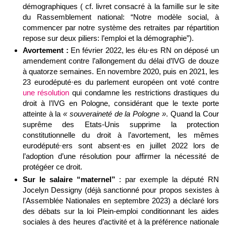
démographiques ( cf. livret consacré à la famille sur le site
du Rassemblement national: “Notre modèle social, à
commencer par notre système des retraites par répartition
repose sur deux piliers: l’emploi et la démographie”).
Avortement :
En février 2022, les élu·es RN on déposé un
amendement contre l’allongement du délai d’IVG de douze
à quatorze semaines. En novembre 2020, puis en 2021, les
23 eurodéputé·es du parlement européen ont voté contre
une résolution
qui condamne les restrictions drastiques du
droit à l’IVG en Pologne, considérant que le texte porte
atteinte à la
« souveraineté de la Pologne »
. Quand la Cour
suprême des Etats-Unis supprime la protection
constitutionnelle du droit à l’avortement, les mêmes
eurodéputé·ers sont absent·es en juillet 2022 lors de
l’adoption d’une résolution pour affirmer la nécessité de
protégéer ce droit.
Sur le salaire “maternel”
: par exemple la député RN
Jocelyn Dessigny (déjà sanctionné pour propos sexistes à
l’Assemblée Nationales en septembre 2023) a déclaré lors
des débats sur la loi Plein-emploi conditionnant les aides
sociales à des heures d’activité et à la préférence nationale