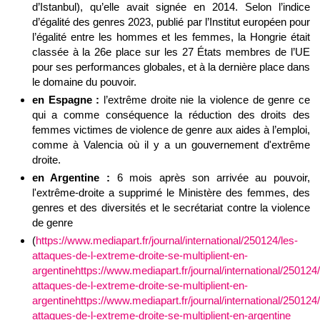
d’Istanbul), qu’elle avait signée en 2014. Selon l’indice
d’égalité des genres 2023, publié par l’Institut européen pour
l’égalité entre les hommes et les femmes, la Hongrie était
classée à la 26e place sur les 27 États membres de l’UE
pour ses performances globales, et à la dernière place dans
le domaine du pouvoir.
en Espagne :
l’extrême droite nie la violence de genre ce
qui a comme conséquence la réduction des droits des
femmes victimes de violence de genre aux aides à l’emploi,
comme à Valencia où il y a un gouvernement d'extrême
droite.
en Argentine :
6 mois après son arrivée au pouvoir,
l'extrême-droite a supprimé le Ministère des femmes, des
genres et des diversités et le secrétariat contre la violence
de genre
(
https://www.mediapart.fr/journal/international/250124/les-
attaques-de-l-extreme-droite-se-multiplient-en-
argentinehttps://www.mediapart.fr/journal/international/250124/
attaques-de-l-extreme-droite-se-multiplient-en-
argentinehttps://www.mediapart.fr/journal/international/250124/
attaques-de-l-extreme-droite-se-multiplient-en-argentine