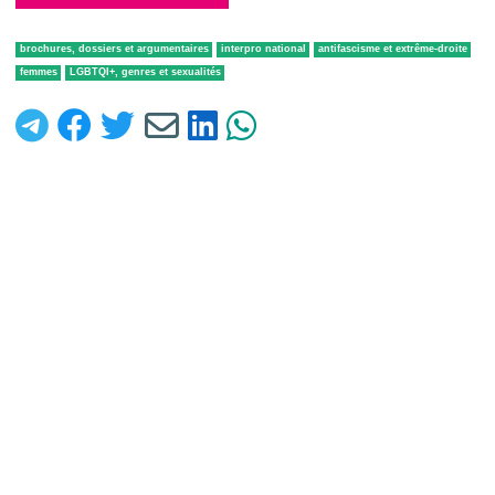
brochures, dossiers et argumentaires
interpro national
antifascisme et extrême-droite
femmes
LGBTQI+, genres et sexualités