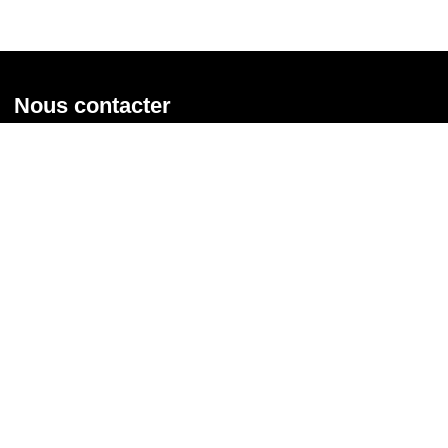
Nous contacter
Union syndicale Solidaires
31 rue de la Grange aux Belles - 75 010 Paris
01 58 39 30 20
Nous contacter
Nous suivre
Recevoir notre newsletter