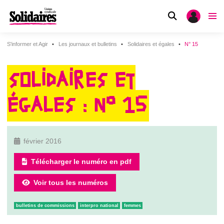
S'informer et Agir
Les journaux et bulletins
Solidaires et égales
N° 15
SOLIDAIRES ET
ÉGALES : N° 15
février 2016
Télécharger le numéro en pdf
Voir tous les numéros
bulletins de commissions
interpro national
femmes