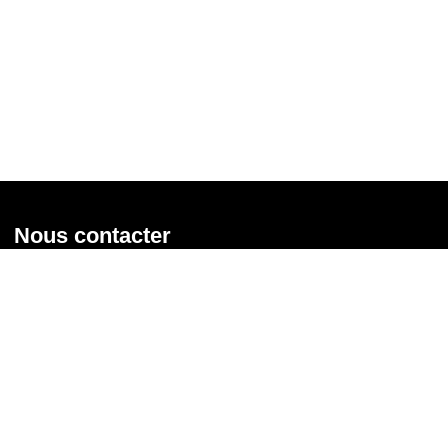
Nous contacter
Union syndicale Solidaires
31 rue de la Grange aux Belles - 75 010 Paris
01 58 39 30 20
Nous contacter
Nous suivre