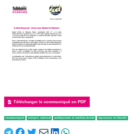
Télécharger le communiqué en PDF
communiqués
interpro national
antifascisme et extrême-droite
repression et libertés