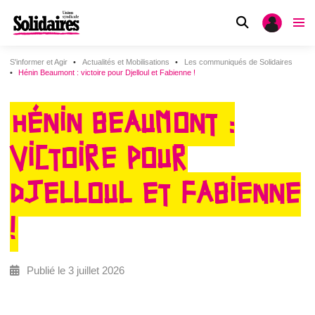
S'informer et Agir
Actualités et Mobilisations
Les communiqués de Solidaires
Hénin Beaumont : victoire pour Djelloul et Fabienne !
HÉNIN BEAUMONT :
VICTOIRE POUR
DJELLOUL ET FABIENNE
!
Publié le 3 juillet 2026