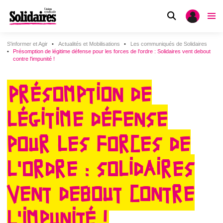
S'informer et Agir
Actualités et Mobilisations
Les communiqués de Solidaires
Présomption de légitime défense pour les forces de l'ordre : Solidaires vent debout
contre l'impunité !
PRÉSOMPTION DE
LÉGITIME DÉFENSE
POUR LES FORCES DE
L'ORDRE : SOLIDAIRES
VENT DEBOUT CONTRE
L'IMPUNITÉ !