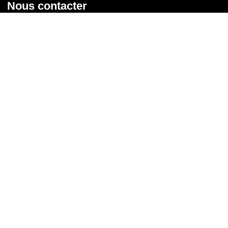
Nous contacter
Union syndicale Solidaires
31 rue de la Grange aux Belles - 75 010 Paris
01 58 39 30 20
Nous contacter
Nous suivre
Recevoir notre newsletter
Courriel