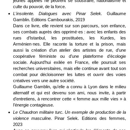
jeunes appelés ne peuvent se soustraire, nationalisme et
culte du pouvoir, de la force.
L'insolente. Dialogues avec Pinar Selek.
Guillaume
Gamblin. Editions Cambourakis, 2019
Dans ce livre, elle revient sur son parcours, son enfance,
ses combats auprès des opprimé·es : avec les enfants des
rues d’Istanbul, les prostituées, les Kurdes, les
Arménien·nes. Elle raconte la torture et la prison, mais
aussi la création d’un atelier des artistes de rue, d’une
coopérative féministe ou d’une plateforme d’écologie
sociale. Aujourd’hui exilée en France, elle poursuit ses
recherches universitaires, mais elle continue avant tout son
combat pour décloisonner les luttes et ouvrir des voies
créatives vers une autre société.
Guillaume Gamblin, qu’elle a connu à Lyon dans le milieu
alternatif et qui est devenu son ami, nous invite, à partir
d’entretiens, à rencontrer cette « femme aux mille vies » à
l’énergie contagieuse.
Le Chaudron militaire turc. Un exemple de production de la
violence masculine.
Pinar Selek. Editions des femmes,
2023