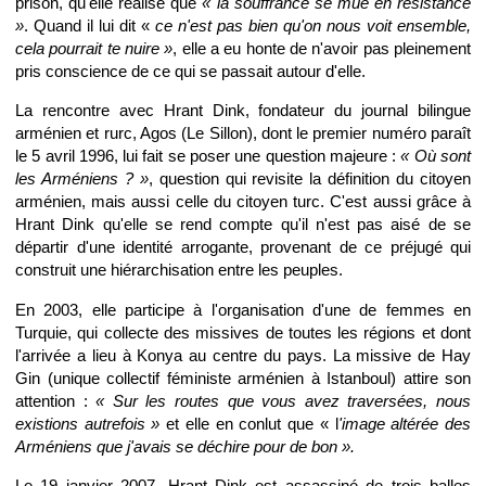
prison, qu'elle réalise que
« la souffrance se mue en résistance
»
. Quand il lui dit «
ce n'est pas bien qu'on nous voit ensemble,
cela pourrait te nuire »
, elle a eu honte de n'avoir pas pleinement
pris conscience de ce qui se passait autour d'elle.
La rencontre avec Hrant Dink, fondateur du journal bilingue
arménien et rurc, Agos (Le Sillon), dont le premier numéro paraît
le 5 avril 1996, lui fait se poser une question majeure :
« Où sont
les Arméniens ? »
, question qui revisite la définition du citoyen
arménien, mais aussi celle du citoyen turc. C'est aussi grâce à
Hrant Dink qu'elle se rend compte qu'il n'est pas aisé de se
départir d'une identité arrogante, provenant de ce préjugé qui
construit une hiérarchisation entre les peuples.
En 2003, elle participe à l'organisation d'une de femmes en
Turquie, qui collecte des missives de toutes les régions et dont
l'arrivée a lieu à Konya au centre du pays. La missive de Hay
Gin (unique collectif féministe arménien à Istanboul) attire son
attention :
« Sur les routes que vous avez traversées, nous
existions autrefois »
et elle en conlut que « l
'image altérée des
Arméniens que j'avais se déchire pour de bon ».
Le 19 janvier 2007, Hrant Dink est assassiné de trois balles