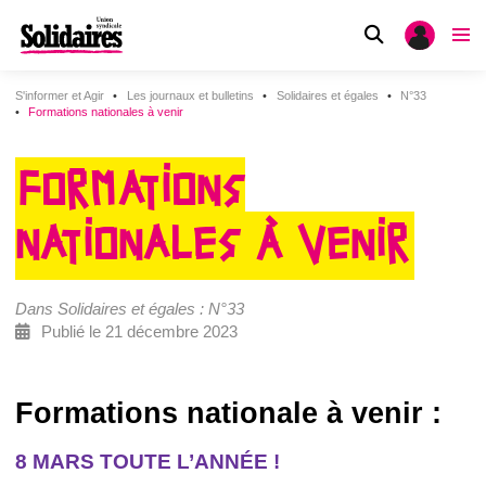
S'informer et Agir
Les journaux et bulletins
Solidaires et égales
N°33
Formations nationales à venir
FORMATIONS
NATIONALES À VENIR
Dans Solidaires et égales : N°33
Publié le 21 décembre 2023
Formations nationale à venir :
8 MARS TOUTE L’ANNÉE !